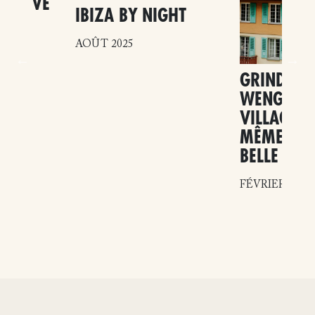
MEGÈVE
IBIZA BY NIGHT
SSES
LLES
AOÛT 2025
GRINDELW
WENGEN :
VILLAGES,
MÊME ÉCH
BELLE
FÉVRIER 2026