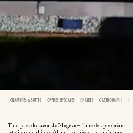
CHAMBRES & SUITES
OFFRES SPÉCIALES
CHALETS
GASTRONOMIE
BIE
Tout près du cœur de Megève – l’une des premières
stations de ski des Alpes françaises – se niche une