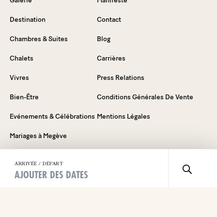
Galerie
Manifeste
Destination
Contact
Chambres & Suites
Blog
Chalets
Carrières
Vivres
Press Relations
Bien-Être
Conditions Générales De Vente
Evénements & Célébrations
Mentions Légales
Mariages à Megève
Offre spéciale
ARRIVÉE / DÉPART
AJOUTER DES DATES
Vouchers
FAQ