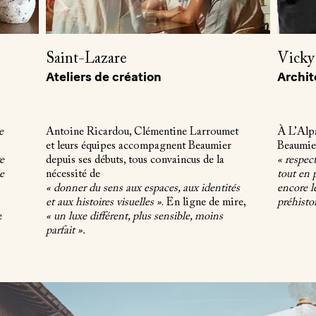
Saint-Lazare
Vicky
Ateliers de création
Archit
e
Antoine Ricardou, Clémentine Larroumet
À L’Alpa
et leurs équipes accompagnent Beaumier
Beaumier
re
depuis ses débuts, tous convaincus de la
« respect
je
nécessité de
tout en
« donner du sens aux espaces, aux identités
encore l
et aux histoires visuelles »
. En ligne de mire,
préhisto
e
« un luxe différent, plus sensible, moins
parfait ».