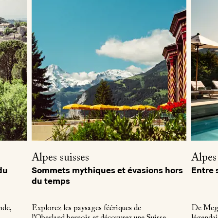
Alpes suisses
Alpes 
du
Sommets mythiques et évasions hors
Entre s
du temps
nde,
Explorez les paysages féériques de
De Megèv