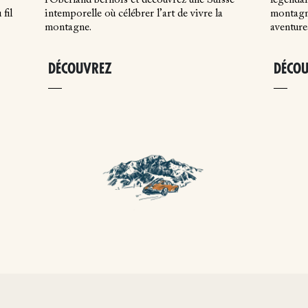
l'Oberland bernois et découvrez une Suisse
légendai
fil
intemporelle où célébrer l’art de vivre la
montagne
montagne.
aventure
DÉCOUVREZ
DÉCO