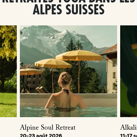
ALPES SUISSES
Alpine Soul Retreat
Alkali
20-23 août 2026
11-17 