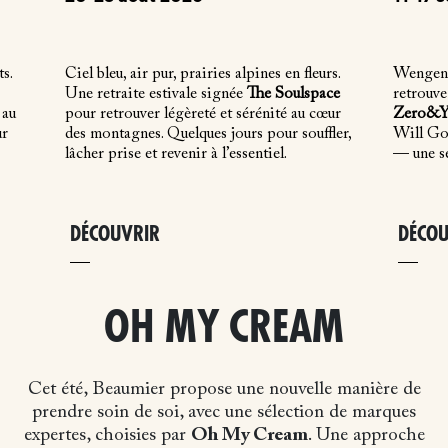
s.
Ciel bleu, air pur, prairies alpines en fleurs.
Wengen 
Une retraite estivale signée
The Soulspace
retrouve
 au
pour retrouver légèreté et sérénité au cœur
Zero&Y
ur
des montagnes. Quelques jours pour souffler,
Will Gor
lâcher prise et revenir à l’essentiel.
— une se
DÉCOUVRIR
DÉCOU
OH MY CREAM
Cet été, Beaumier propose une nouvelle manière de
prendre soin de soi, avec une sélection de marques
expertes, choisies par
Oh My Cream
. Une approche