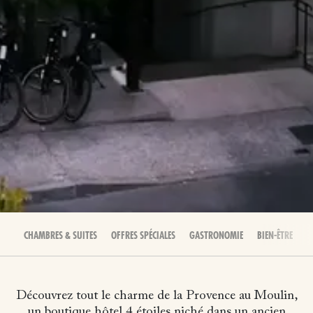
CHAMBRES & SUITES
OFFRES SPÉCIALES
GASTRONOMIE
BIEN-ÊTRE
É
Découvrez tout le charme de la Provence au Moulin,
un boutique hôtel 4 étoiles niché dans un ancien