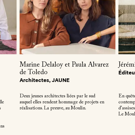
Marine Delaloy et Paula Alvarez
Jérém
de Toledo
Éditeu
Architectes, JAUNE
Deux jeunes architectes liées par le sud
En quête
lle
auquel elles rendent hommage de projets en
contempo
s
réalisations. La preuve, au Moulin.
d’assises
Le Moul
ons