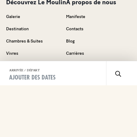
Découvrez Le Moulin
À propos de nous
Galerie
Manifeste
Destination
Contacts
Chambres & Suites
Blog
Vivres
Carrières
Evénements & Célébrations
Relations Presse
ARRIVÉE / DÉPART
AJOUTER DES DATES
Bons Cadeaux
Conditions Générales De Vente
Offres spéciales
Mentions Légales
FAQ
Plongez dans l'expérience