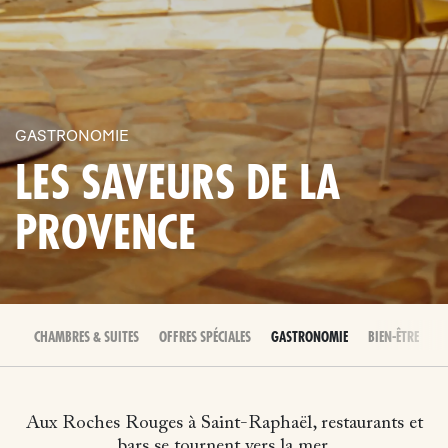
GASTRONOMIE
LES SAVEURS DE LA
PROVENCE
CHAMBRES & SUITES
OFFRES SPÉCIALES
GASTRONOMIE
BIEN-ÊTRE
É
Aux Roches Rouges à Saint-Raphaël, restaurants et
bars se tournent vers la mer.