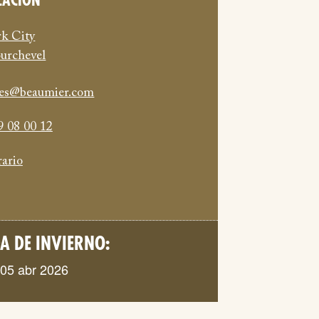
ZACIÓN
rk City
urchevel
lees@beaumier.com
9 08 00 12
rario
 DE INVIERNO:
 05 abr 2026