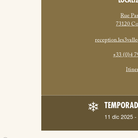
LOCALI
Rue Pa
73120 Co
reception.les3val
+33 (0)4 7
Itine
TEMPORADA
11 dic 2025 -