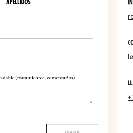
I
r
C
l
L
+