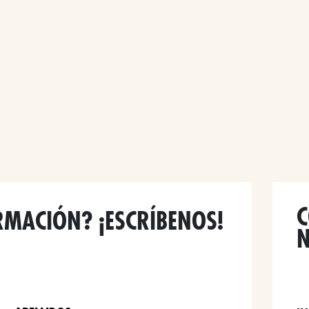
C
RMACIÓN? ¡ESCRÍBENOS!
N