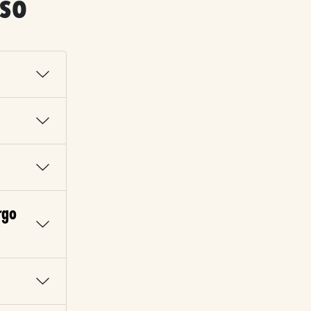
eso
rgo