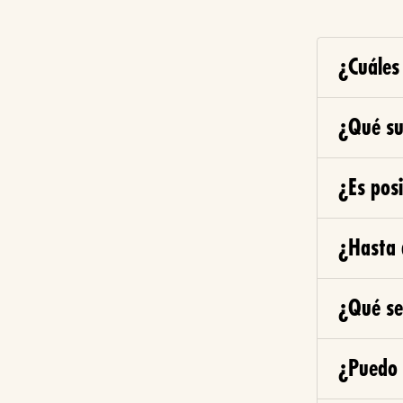
¿Cuáles 
¿Qué su
¿Es pos
¿Hasta 
¿Qué se 
¿Puedo 