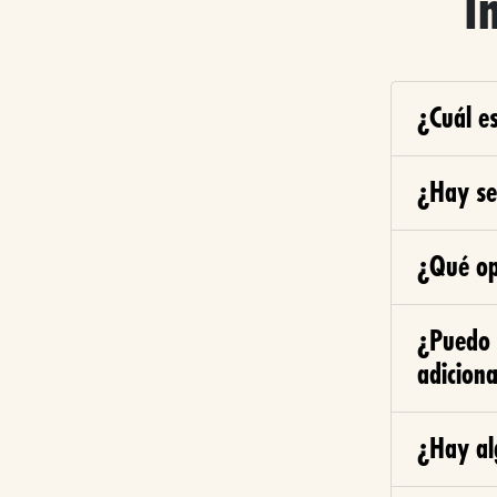
I
¿Cuál es
¿Hay se
¿Qué op
¿Puedo 
adiciona
¿Hay al