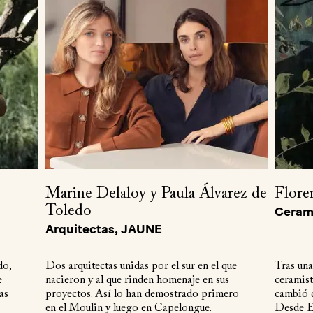
Marine Delaloy y Paula Álvarez de
Flore
Toledo
Cerami
Arquitectas, JAUNE
do,
Dos arquitectas unidas por el sur en el que
Tras una
e
nacieron y al que rinden homenaje en sus
ceramist
as
proyectos. Así lo han demostrado primero
cambió d
en el Moulin y luego en Capelongue.
Desde Ey