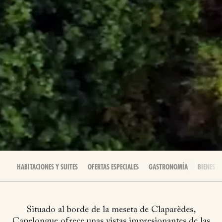
HABITACIONES Y SUITES
OFERTAS ESPECIALES
GASTRONOMÍA
BIENESTA
Situado al borde de la meseta de Claparèdes,
Capelongue ofrece unas vistas impresionantes de las