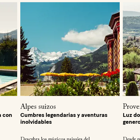
Alpes suizos
Prove
a con
Cumbres legendarias y aventuras
Luz do
inolvidables
genero
Descubra los mágicos paisajes del
Desde pu