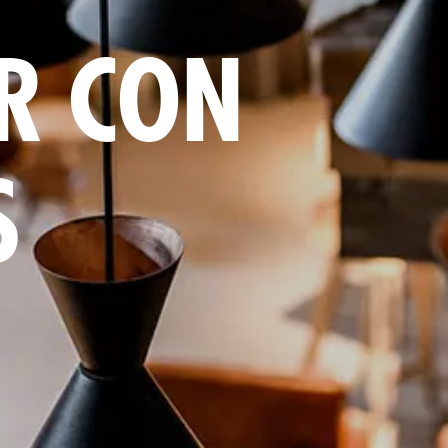
R CON
S