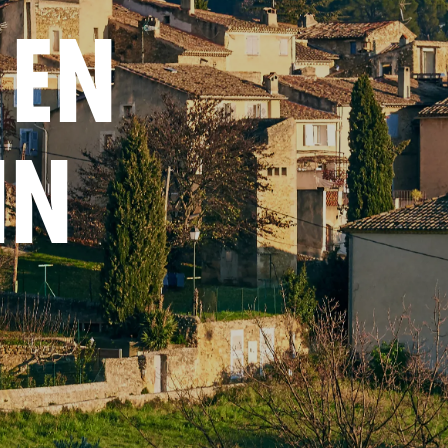
 EN
IN