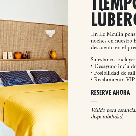
TIEMP
LÚBER
En Le Moulin pensa
noches en nuestro h
descuento en el prec
Su estancia incluye:
• Desayuno incluid
• Posibilidad de sal
• Recibimiento VIP 
RESERVE AHORA
Válido para estancia
disponibilidad.