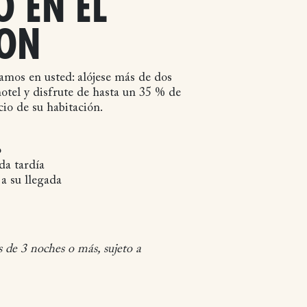
O EN EL
ON
mos en usted: alójese más de dos
otel y disfrute de hasta un 35 % de
io de su habitación.
o
ida tardía
a su llegada
s de 3 noches o más, sujeto a