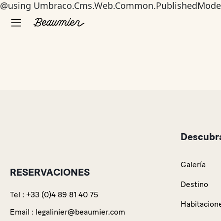
@using Umbraco.Cms.Web.Common.PublishedModel
Descubra
Galería
RESERVACIONES
Destino
Tel :
+33 (0)4 89 81 40 75
Habitacione
Email :
legalinier@beaumier.com