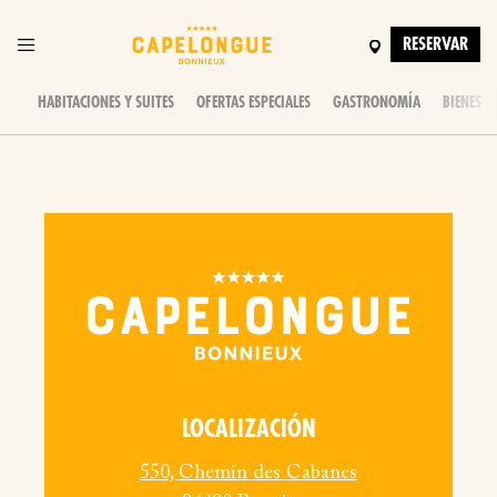
RESERVAR
HABITACIONES Y SUITES
OFERTAS ESPECIALES
GASTRONOMÍA
BIENESTA
LOCALIZACIÓN
550, Chemin des Cabanes