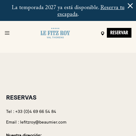
@using
La temporada 2027 ya está disponible.
Reserva tu
Umbraco.Cms.Web.Common.PublishedModels;
escapada
.
RESERVAR
RESERVAS
Tel :
+33 (0)4 69 66 54 84
Email :
lefitzroy@beaumier.com
Nuestra dirección: