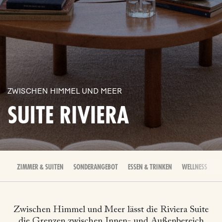
ZWISCHEN HIMMEL UND MEER
SUITE RIVIERA
ZIMMER & SUITEN
SONDERANGEBOT
ESSEN & TRINKEN
WELLNESS
E
Zwischen Himmel und Meer lässt die Riviera Suite
die Grenzen zwischen Innen- und Außenbereich