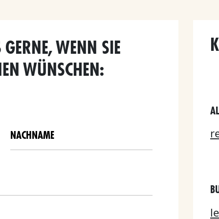
K
 GERNE, WENN SIE
NEN WÜNSCHEN:
A
r
B
l