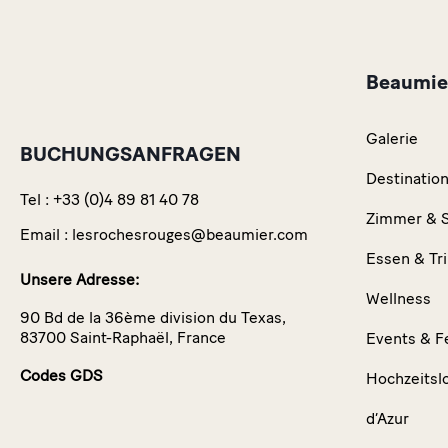
Beaumie
Galerie
BUCHUNGSANFRAGEN
Destinatio
Tel :
+33 (0)4 89 81 40 78
Zimmer & S
Email :
lesrochesrouges@beaumier.com
Essen & Tr
Unsere Adresse:
Wellness
90 Bd de la 36ème division du Texas,
83700 Saint-Raphaël, France
Events & F
Codes GDS
Hochzeitsl
d’Azur