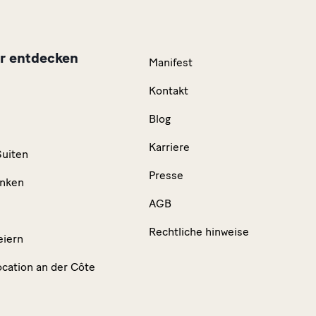
r entdecken
Manifest
Kontakt
Blog
n
Karriere
uiten
Presse
inken
AGB
Rechtliche hinweise
eiern
ocation an der Côte