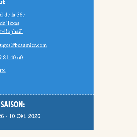
GE
d de la 36e
 du Texas
nt-Raphaël
rouges@beaumier.com
9 81 40 60
ute
SAISON:
6 - 10 Okt. 2026