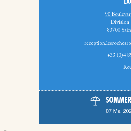
LA
90 Boulevar
Division
83700 Sai
reception.lesroches
+33 (0)4 8
Ro
SOMMER
07 Mai 202