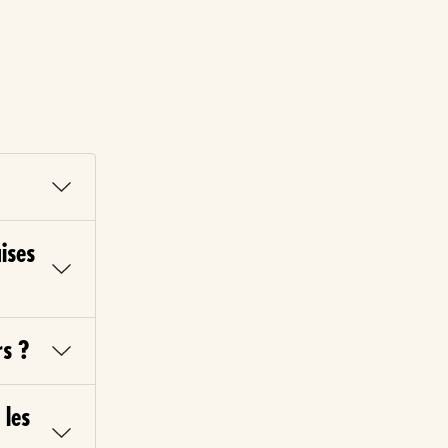
aises
rs ?
 les