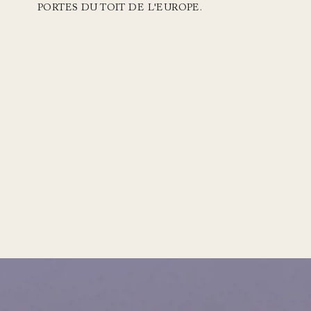
PORTES DU TOIT DE L'EUROPE.
L'ALPAGA
MEGÈVE · FRANCE
Restaurant étoilé, spa avec piscines intérieure et
extérieure, bain nordique en plein air et vues sur l
Mont-Blanc.
DÉCOUVRIR