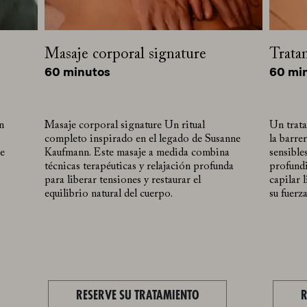
Masaje corporal signature
Trata
60 minutos
60 mi
n
Masaje corporal signature Un ritual
Un trata
completo inspirado en el legado de Susanne
la barre
re
Kaufmann. Este masaje a medida combina
sensible
técnicas terapéuticas y relajación profunda
profundi
para liberar tensiones y restaurar el
capilar 
equilibrio natural del cuerpo.
su fuerz
RESERVE SU TRATAMIENTO
R