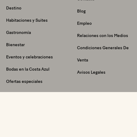
Destino
Blog
Habitaciones y Suites
Empleo
Gastronomía
Relaciones con los Medios
Bienestar
Condiciones Generales De
Eventos y celebraciones
Venta
Bodas en la Costa Azul
Avisos Legales
Ofertas especiales
Cheques-Regalo
FAQ
Sumérjase en la experiencia