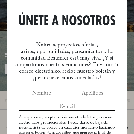
ÚNETE A NOSOTROS
Noticias, proyectos, ofertas,
avisos,
oportunidades, pensamientos...
La
BIENESTAR
comunidad Beaumier está muy viva.
¿Y si
compartimos nuestras emociones?
Envíanos tu
INTERIOR EXTERIOR
correo electrónico,
recibe nuestro boletín y
¡permaneceremos conectados!
GASTRONOMÍA
BIENESTAR
ESCAPADAS
EVENTOS Y CELEBRACIONES
CHEQUE
Al registrarse, acepta recibir nuestro boletín y correos
electrónicos promocionales. Puede darse de baja de
Al pie del macizo del Estérel, frente al Mediterráneo,
nuestra lista de correo en cualquier momento haciendo
la arquitectura modernista de Les Roches Rouges
clic en el botón «Unsubscribe» que aparece al final de