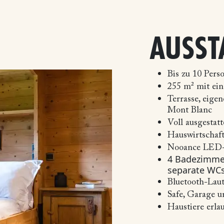
AUSST
Bis zu 10 Pers
255 m² mit ein
Terrasse, eige
Mont Blanc
Voll ausgestat
Hauswirtschaf
Nooance LED-
4 Badezimme
separate WC
Bluetooth-La
Safe, Garage 
Haustiere erla