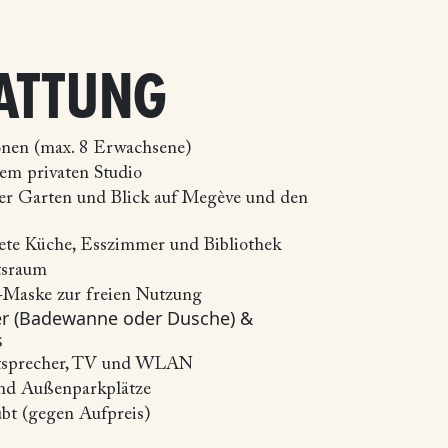
ATTUNG
onen (max. 8 Erwachsene)
em privaten Studio
ner Garten und Blick auf Megève und den
tete Küche, Esszimmer und Bibliothek
tsraum
Maske zur freien Nutzung
r (Badewanne oder Dusche) &
s
utsprecher, TV und WLAN
und Außenparkplätze
ubt (gegen Aufpreis)