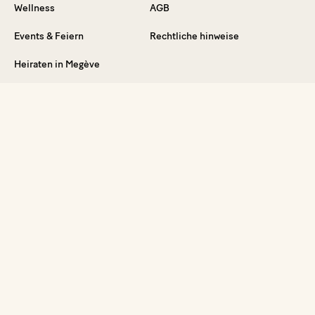
Wellness
AGB
Events & Feiern
Rechtliche hinweise
Heiraten in Megève
Sonderangebot
Vouchers
FAQ
Erleben Sie unsere Welt