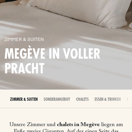
ZIMMER & SUITEN
MEGÈVE IN VOLLER
PRACHT
ZIMMER & SUITEN
SONDERANGEBOT
CHALETS
ESSEN & TRINKEN
WE
Unsere Zimmer und
chalets in Megève
liegen am
Fuße zweier Giganten. Auf der einen Seite das