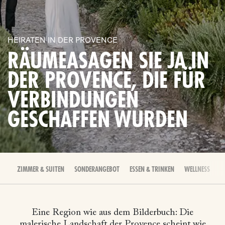
HEIRATEN IN DER PROVENCE
RÄUMEASAGEN SIE JA IN
DER PROVENCE, DIE FÜR
VERBINDUNGEN
GESCHAFFEN WURDEN
ZIMMER & SUITEN
SONDERANGEBOT
ESSEN & TRINKEN
WELLNESS
E
Eine Region wie aus dem Bilderbuch: Die
malerische Landschaft der Provence scheint wie