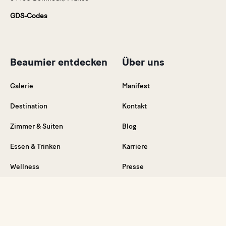
GDS-Codes
Beaumier entdecken
Über uns
Galerie
Manifest
Destination
Kontakt
Zimmer & Suiten
Blog
Essen & Trinken
Karriere
Wellness
Presse
Events & Feiern
AGB
Hochzeitslocations in der Provence
Rechtliche hinweise