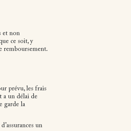
s et non
ue ce soit, y
ue remboursement.
ur prévu, les frais
t a un délai de
e garde la
 d’assurances un