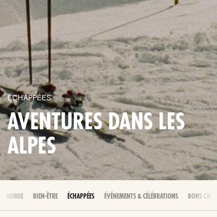
ÉCHAPPÉES
AVENTURES DANS LES
ALPES
RONOMIE
BIEN-ÊTRE
ÉCHAPPÉES
ÉVÉNEMENTS & CÉLÉBRATIONS
BONS CADE