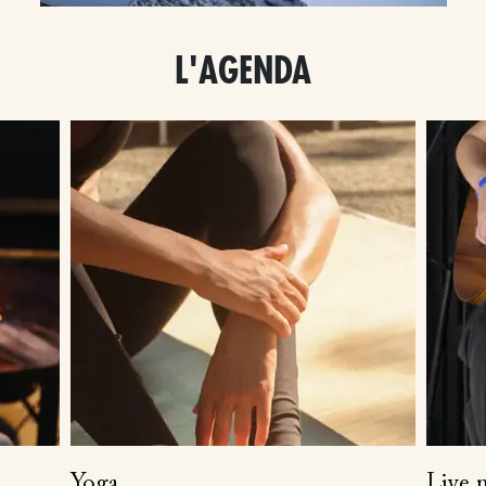
L'AGENDA
Yoga
Live 