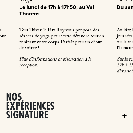
Le lundi de 17h à 17h50, au Val
Du sam
Thorens
a
Tout l’hiver, le Fitz Roy vous propose des
Au Fitz
our
séances de yoga pour votre détendre tout en
journées
tonifiant votre corps. Parfait pour un début
sur la te
de soirée !
l’humeur
Plus d’informations et réservation à la
Sur la te
réception.
12h à 1
dimanch
NOS
EXPÉRIENCES
SIGNATURE