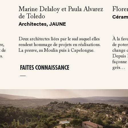
Marine Delaloy et Paula Alvarez
Flore
de Toledo
Cérami
Architectes, JAUNE
Deux architectes liées par le sud auquel elles
À la fave
re,
rendent hommage de projets en réalisations.
de poter
t de
La preuve, au Moulin puis à Capelongue.
change d
s.
Depuis E
façonne 
FAITES CONNAISSANCE
grès…