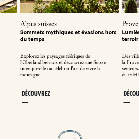
Alpes suisses
Prove
Sommets mythiques et évasions hors
Lumièr
du temps
terroir
Explorez les paysages féériques de
Des vill
l'Oberland bernois et découvrez une Suisse
la Prove
intemporelle où célébrer l’art de vivre la
senteurs.
montagne.
du soleil
DÉCOUVREZ
DÉCO