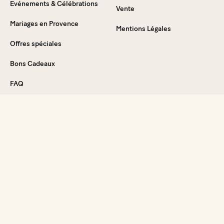
Evénements & Célébrations
Vente
Mariages en Provence
Mentions Légales
Offres spéciales
Bons Cadeaux
FAQ
Plongez dans l'expérience
En vous inscrivant, vous acceptez de recevoir notre