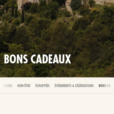
BONS CADEAUX
RONOMIE
BIEN-ÊTRE
ÉCHAPPÉES
ÉVÉNEMENTS & CÉLÉBRATIONS
BONS CADE