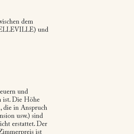
zwischen dem
S BELLEVILLE) und
Steuern und
n ist. Die Höhe
, die in Anspruch
sion usw.) sind
ht erstattet. Der
immerpreis ist