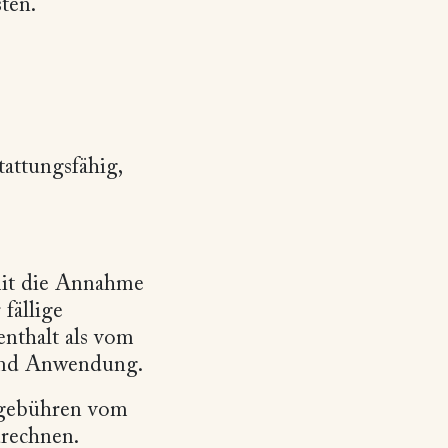
ten.
attungsfähig,
mit die Annahme
fällige
enthalt als vom
hend Anwendung.
kgebühren vom
rechnen.