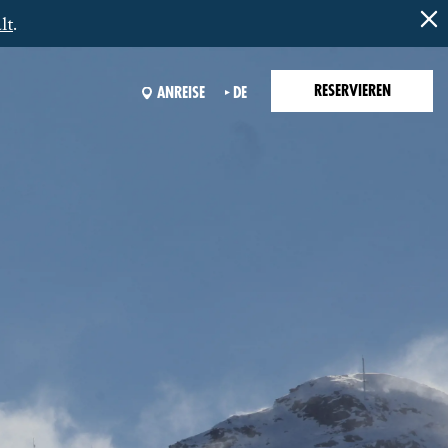
lt
.
RESERVIEREN
ANREISE
DE