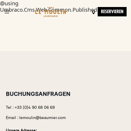
@using
Umbraco.Cms.Web.Common.PublishedModels;
RESERVIEREN
BUCHUNGSANFRAGEN
Tel :
+33 (0)4 90 68 06 69
Email :
lemoulin@beaumier.com
Unsere Adresse: