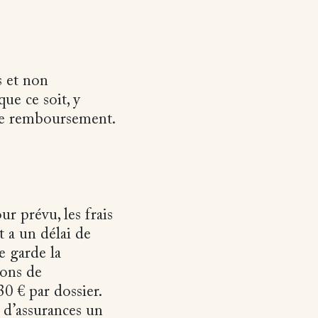
s et non
ue ce soit, y
ue remboursement.
ur prévu, les frais
t a un délai de
e garde la
ions de
0 € par dossier.
 d’assurances un