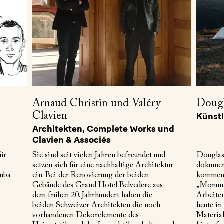
Arnaud Christin und Valéry
Doug
Clavien
Künstl
Architekten, Complete Works und
Clavien & Associés
ür
Sie sind seit vielen Jahren befreundet und
Douglas‘
setzen sich für eine nachhaltige Architektur
dokumen
amba
ein. Bei der Renovierung der beiden
kommen 
Gebäude des Grand Hotel Belvedere aus
„Monume
dem frühen 20. Jahrhundert haben die
Arbeite
beiden Schweizer Architekten die noch
heute in
vorhandenen Dekorelemente des
Material