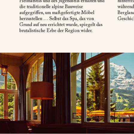
Heimatstils und des Jugendstils erhalten und
hinterfr
die traditionelle alpine Bauweise
während
aufgegriffen, um maßgefertigte Möbel
Bergland
herzustellen … Selbst das Spa, das von
Geschich
Grund auf neu errichtet wurde, spiegelt das
brutalistische Erbe der Region wider.