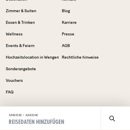
Zimmer & Suiten
Blog
Essen & Trinken
Karriere
Wellness
Presse
Events & Feiern
AGB
Hochzeitslocation in Wengen
Rechtliche hinweise
Sonderangebote
Vouchers
FAQ
ANREISE / ABREISE
Erleben Sie unsere Welt
REISEDATEN HINZUFÜGEN