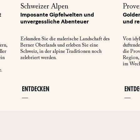
Schweizer Alpen
Prove
t
Imposante Gipfelwelten und
Golden
unvergessliche Abenteuer
und re
Erkunden Sie die malerische Landschaft des
Von idyl
ern,
Berner Oberlands und erleben Sie eine
duftende
ller
Schweiz, in der alpine Traditionen noch
die Prov
ein
zelebriert werden.
Region, 
im Wechs
.
ENTDECKEN
ENTDE