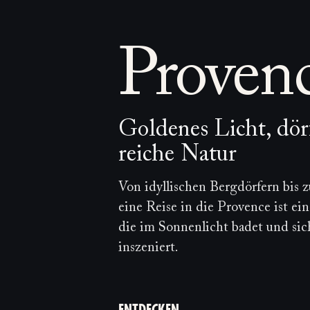
Ibiza
Eine Reise ins Herz
Lassen Sie sich von Ibiza in sei
Rhythmus des Meeres und der Sonn
entlegene Buchten und strahlend
ENTDECKEN