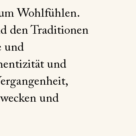
zum Wohlfühlen.
nd den Traditionen
e und
entizität und
ergangenheit,
rwecken und