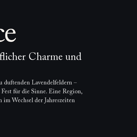
 der weißen Insel
nen Bann ziehen. Getragen vom
e entführt Sie die Insel in
 weiße Dörfer.