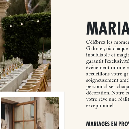
MARIA
Célébrez les moment
Galinier, où chaque
inoubliable et magiq
garantit l’exclusivit
événement intime e
accueillons votre g
soigneusement amén
personnaliser chaque
décoration. Notre éq
votre rêve une réali
exceptionnel.
MARIAGES EN PRO