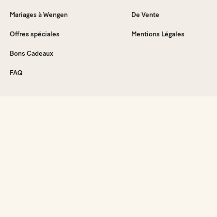
Mariages à Wengen
De Vente
Offres spéciales
Mentions Légales
Bons Cadeaux
FAQ
Plongez dans l'expérience
En vous inscrivant, vous acceptez de recevoir notre
newsletter ainsi que des emails commerciaux de notre part.