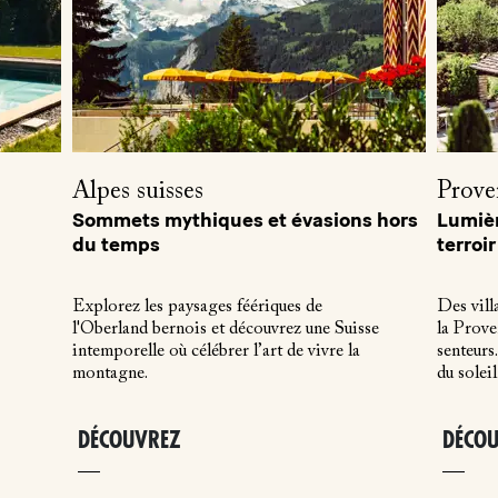
Alpes suisses
Prove
Sommets mythiques et évasions hors
Lumièr
du temps
terroir
Explorez les paysages féériques de
Des vill
l'Oberland bernois et découvrez une Suisse
la Prove
intemporelle où célébrer l’art de vivre la
senteurs.
montagne.
du soleil
DÉCOUVREZ
DÉCO