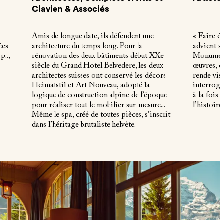
Clavien & Associés
Amis de longue date, ils défendent une
« Faire é
ées
architecture du temps long. Pour la
advient 
p..,
rénovation des deux bâtiments début XXe
Monument
siècle du Grand Hotel Belvedere, les deux
œuvres, 
architectes suisses ont conservé les décors
rende vi
Heimatstil et Art Nouveau, adopté la
interrog
logique de construction alpine de l’époque
à la foi
pour réaliser tout le mobilier sur-mesure...
l’histoi
Même le spa, créé de toutes pièces, s’inscrit
dans l’héritage brutaliste helvète.