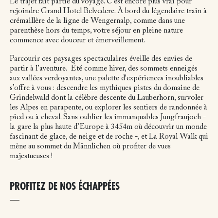
Le trajet fait partie du voyage. C’est encore plus vrai pour
rejoindre Grand Hotel Belvedere. À bord du légendaire train à
crémaillère de la ligne de Wengernalp, comme dans une
parenthèse hors du temps, votre séjour en pleine nature
commence avec douceur et émerveillement.
Parcourir ces paysages spectaculaires éveille des envies de
partir à l’aventure.
Été comme hiver, des sommets enneigés
aux vallées verdoyantes, une palette d'expériences inoubliables
s’offre à vous : descendre les mythiques pistes du domaine de
Grindelwald dont la célèbre descente du Lauberhorn, survoler
les Alpes en parapente, ou explorer les sentiers de randonnée à
pied ou à cheval. Sans oublier les immanquables Jungfraujoch -
la gare la plus haute d’Europe à 3454m où découvrir un monde
fascinant de glace, de neige et de roche -, et La Royal Walk qui
mène au sommet du Männlichen où profiter de vues
majestueuses !
PROFITEZ DE NOS ÉCHAPPÉES