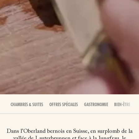
CHAMBRES & SUITES
OFFRES SPÉCIALES
GASTRONOMIE
BIEN-ÊTRE
É
Dans l’Oberland bernois en Suisse, en surplomb de la
vallée de Lauterbrunnen et face à la Jungfrau, le